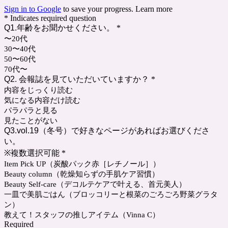
Sign in to Google
to save your progress.
Learn more
* Indicates required question
Q1.年齢をお聞かせください。
*
〜20代
30〜40代
50〜60代
70代〜
Q2. 会報誌を見ていただいていますか？
*
内容をじっくり読む
気になる内容だけ読む
パラパラと見る
見たことがない
Q3.vol.19（冬号）で好きなページがあればお選びくださ
い。
※複数選択可能
*
Item Pick UP（炭酸パック赤［レチノール］）
Beauty column（乾燥知らずの手肌ケア習慣）
Beauty Self-care（デコルテケアで叶える、首元美人）
一皿で美肌ごはん（ブロッコリーと根菜のごろごろ野菜グラタ
ン）
教えて！スタッフの推しアイテム（Vinna C）
Required