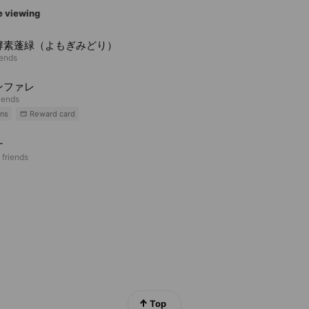
e viewing
酵素蓬緑（よもぎみどり）
iends
ンファレ
riends
ns
Reward card
ナ
 friends
Top