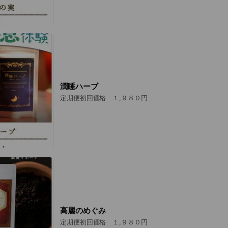
潤睡ハーブ
定期便初回価格 １,９８０円
高麗のめぐみ
定期便初回価格 １,９８０円