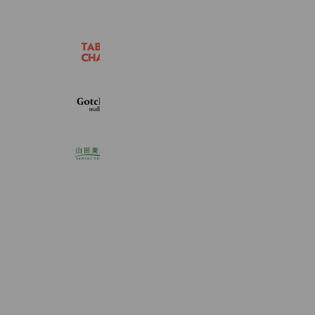
たびチャット
76,852 friends
ガッチャ!モール
15,224,274 friends
山田養蜂場
8,930,726 friends