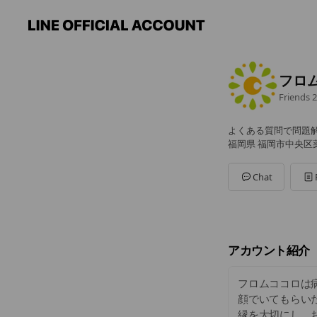
フロ
Friends
2
よくある質問で問題
福岡県 福岡市中央区薬院
Chat
アカウント紹介
フロムココロは
顔でいてもらい
縁を大切にし、