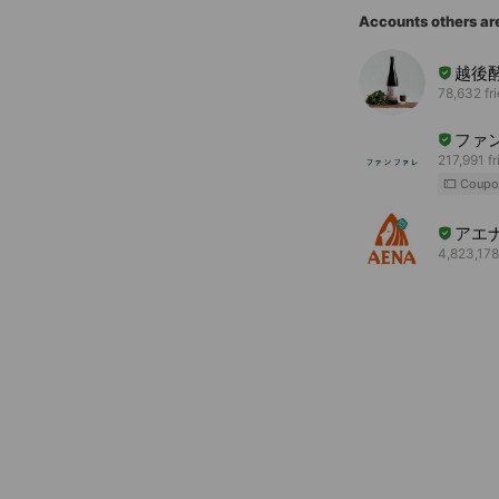
Accounts others ar
越後
78,632 fr
ファ
217,991 f
Coupo
アエ
4,823,178