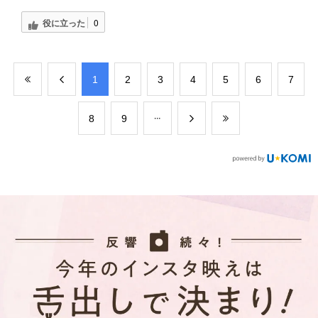
役に立った
0
​1
​2
​3
​4
​5
​6
​7
​8
​9