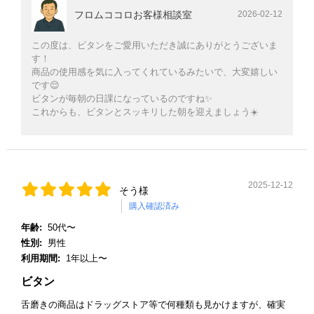
フロムココロお客様相談室
2026-02-12
この度は、ビタンをご愛用いただき誠にありがとうございま
す！
商品の使用感を気に入ってくれているみたいで、大変嬉しい
です😌
ビタンが毎朝の日課になっているのですね✨
これからも、ビタンとスッキリした朝を迎えましょう☀️
2025-12-12
そう様
購入確認済み
年齢:
50代〜
性別:
男性
利用期間:
1年以上〜
ビタン
舌磨きの商品はドラッグストア等で何種類も見かけますが、確実